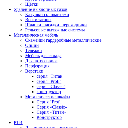
Щётки
Удаление выхлопных газов
Катушки со шлангами
Вентиляторы
Шланги, насадки, переходники
Рельсовые вытяжные системы
Металлическая мебель
Скамейки гардеробные металлические
Опции
Тележки
Мебель для склада
Для автосервиса
Перфорация
Верстаки
серия "Титан"
серия "Profi"
серия "Classic"
конструктор
Металлические шкафы
Серия "Profi"
Серия «Classic»
Серия «Титан»
Конструктор
РТИ
Для подкатных домкратов