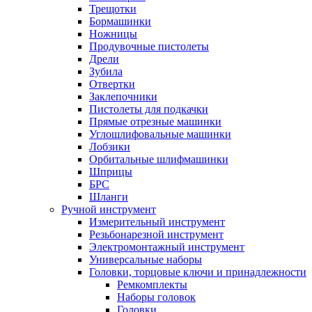
Трещотки
Бормашинки
Ножницы
Продувочные пистолеты
Дрели
Зубила
Отвертки
Заклепочники
Пистолеты для подкачки
Прямые отрезные машинки
Углошлифовальные машинки
Лобзики
Орбитальные шлифмашинки
Шприцы
БРС
Шланги
Ручной инструмент
Измерительный инструмент
Резьбонарезной инструмент
Электромонтажный инструмент
Универсальные наборы
Головки, торцовые ключи и принадлежности
Ремкомплекты
Наборы головок
Головки