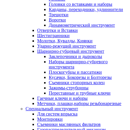
Головки со вставками и наборы
Карданы, переходники, удлиннители
Трещотки
Воротки
Динамометрический инструмент
Отвертки и Вставки
Шестигранники
Молотки, Кувалды, Киянки
Ударно-режущий инструмент
Шарнирно-губцевый инструмент
Заклепочники и дыроколы
Наборы шарнирно-губцевого
инструмента
Плоскогубцы и пассатижи
Кусачки, Бокорезы и Болторезы
Съемники стопорных колец
Зажимы-струбцины
Переставные и трубные ключи
Гаечные ключи и наборы
Метчики, плашки,наборы резьбонарезные
Специальный инструмент
Для систем впрыска
Монтировки
Съемники маслянных фильтров
Газораспределительный механизм