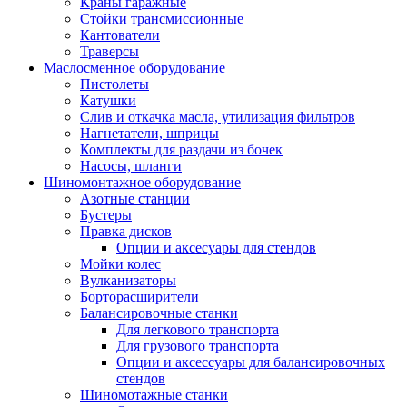
Краны гаражные
Стойки трансмиссионные
Кантователи
Траверсы
Маслосменное оборудование
Пистолеты
Катушки
Слив и откачка масла, утилизация фильтров
Нагнетатели, шприцы
Комплекты для раздачи из бочек
Насосы, шланги
Шиномонтажное оборудование
Азотные станции
Бустеры
Правка дисков
Опции и аксесуары для стендов
Мойки колес
Вулканизаторы
Борторасширители
Балансировочные станки
Для легкового транспорта
Для грузового транспорта
Опции и аксессуары для балансировочных
стендов
Шиномотажные станки