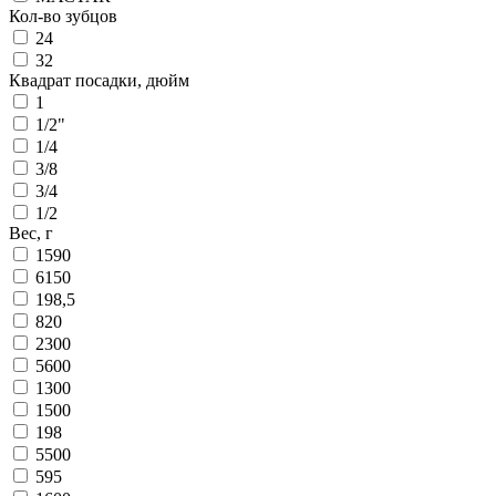
Кол-во зубцов
24
32
Квадрат посадки, дюйм
1
1/2"
1/4
3/8
3/4
1/2
Вес, г
1590
6150
198,5
820
2300
5600
1300
1500
198
5500
595