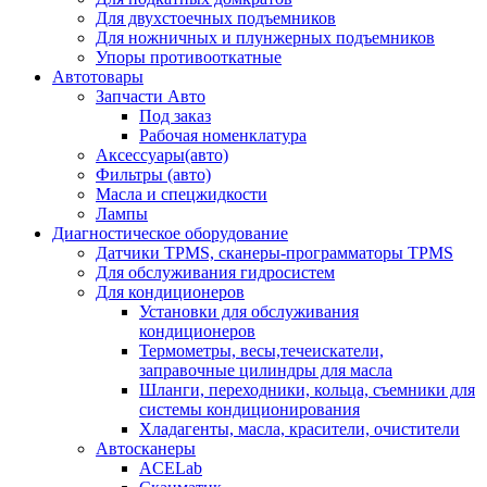
Для двухстоечных подъемников
Для ножничных и плунжерных подъемников
Упоры противооткатные
Автотовары
Запчасти Авто
Под заказ
Рабочая номенклатура
Аксессуары(авто)
Фильтры (авто)
Масла и спецжидкости
Лампы
Диагностическое оборудование
Датчики TPMS, сканеры-программаторы TPMS
Для обслуживания гидросистем
Для кондиционеров
Установки для обслуживания
кондиционеров
Термометры, весы,течеискатели,
заправочные цилиндры для масла
Шланги, переходники, кольца, съемники для
системы кондиционирования
Хладагенты, масла, красители, очистители
Автосканеры
ACELab