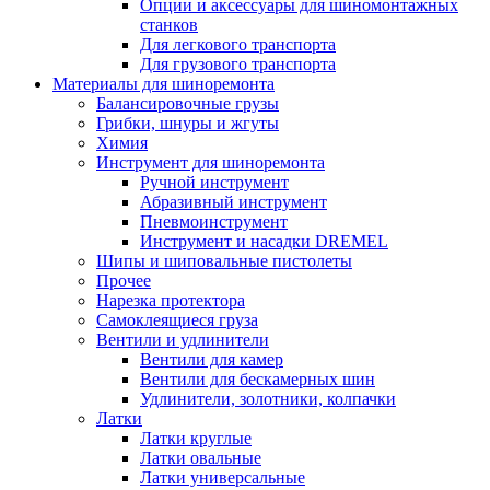
Опции и аксессуары для шиномонтажных
станков
Для легкового транспорта
Для грузового транспорта
Материалы для шиноремонта
Балансировочные грузы
Грибки, шнуры и жгуты
Химия
Инструмент для шиноремонта
Ручной инструмент
Абразивный инструмент
Пневмоинструмент
Инструмент и насадки DREMEL
Шипы и шиповальные пистолеты
Прочее
Нарезка протектора
Самоклеящиеся груза
Вентили и удлинители
Вентили для камер
Вентили для бескамерных шин
Удлинители, золотники, колпачки
Латки
Латки круглые
Латки овальные
Латки универсальные