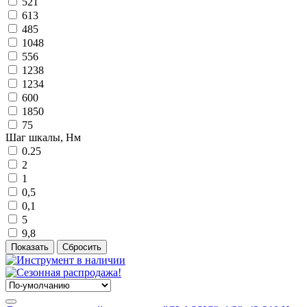
521
613
485
1048
556
1238
1234
600
1850
75
Шаг шкалы, Нм
0.25
2
1
0,5
0,1
5
9,8