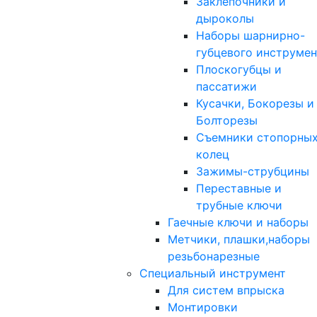
Заклепочники и
дыроколы
Наборы шарнирно-
губцевого инструмен
Плоскогубцы и
пассатижи
Кусачки, Бокорезы и
Болторезы
Съемники стопорны
колец
Зажимы-струбцины
Переставные и
трубные ключи
Гаечные ключи и наборы
Метчики, плашки,наборы
резьбонарезные
Специальный инструмент
Для систем впрыска
Монтировки