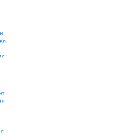
ки
ки
ки
нт
нт
 и