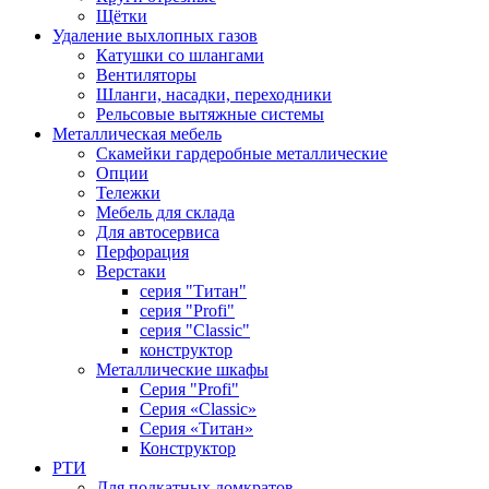
Щётки
Удаление выхлопных газов
Катушки со шлангами
Вентиляторы
Шланги, насадки, переходники
Рельсовые вытяжные системы
Металлическая мебель
Скамейки гардеробные металлические
Опции
Тележки
Мебель для склада
Для автосервиса
Перфорация
Верстаки
серия "Титан"
серия "Profi"
серия "Classic"
конструктор
Металлические шкафы
Серия "Profi"
Серия «Classic»
Серия «Титан»
Конструктор
РТИ
Для подкатных домкратов