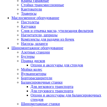
Краны гаражные
Стойки трансмиссионные
Кантователи
Траверсы
Маслосменное оборудование
Пистолеты
Катушки
Слив и откачка масла, утилизация фильтров
Нагнетатели, шприцы
Комплекты для раздачи из бочек
Насосы, шланги
Шиномонтажное оборудование
Азотные станции
Бустеры
Правка дисков
Опции и аксесуары для стендов
Мойки колес
Вулканизаторы
Борторасширители
Балансировочные станки
Для легкового транспорта
Для грузового транспорта
Опции и аксессуары для балансировочных
стендов
Шиномотажные станки