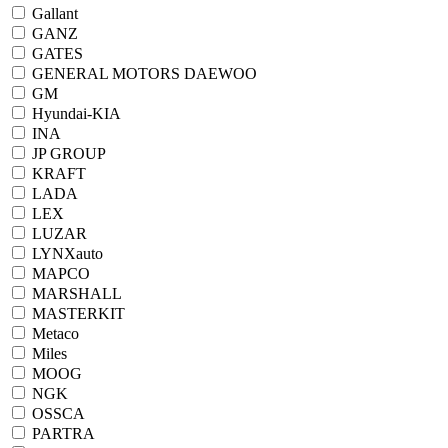
Gallant
GANZ
GATES
GENERAL MOTORS DAEWOO
GM
Hyundai-KIA
INA
JP GROUP
KRAFT
LADA
LEX
LUZAR
LYNXauto
MAPCO
MARSHALL
MASTERKIT
Metaco
Miles
MOOG
NGK
OSSCA
PARTRA