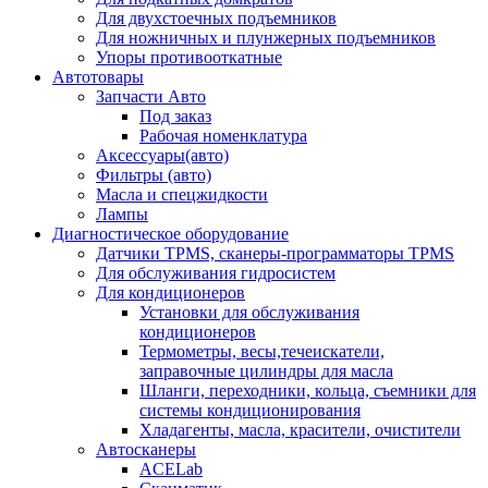
Для двухстоечных подъемников
Для ножничных и плунжерных подъемников
Упоры противооткатные
Автотовары
Запчасти Авто
Под заказ
Рабочая номенклатура
Аксессуары(авто)
Фильтры (авто)
Масла и спецжидкости
Лампы
Диагностическое оборудование
Датчики TPMS, сканеры-программаторы TPMS
Для обслуживания гидросистем
Для кондиционеров
Установки для обслуживания
кондиционеров
Термометры, весы,течеискатели,
заправочные цилиндры для масла
Шланги, переходники, кольца, съемники для
системы кондиционирования
Хладагенты, масла, красители, очистители
Автосканеры
ACELab