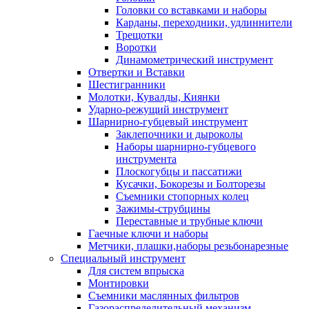
Головки со вставками и наборы
Карданы, переходники, удлиннители
Трещотки
Воротки
Динамометрический инструмент
Отвертки и Вставки
Шестигранники
Молотки, Кувалды, Киянки
Ударно-режущий инструмент
Шарнирно-губцевый инструмент
Заклепочники и дыроколы
Наборы шарнирно-губцевого
инструмента
Плоскогубцы и пассатижи
Кусачки, Бокорезы и Болторезы
Съемники стопорных колец
Зажимы-струбцины
Переставные и трубные ключи
Гаечные ключи и наборы
Метчики, плашки,наборы резьбонарезные
Специальный инструмент
Для систем впрыска
Монтировки
Съемники маслянных фильтров
Газораспределительный механизм