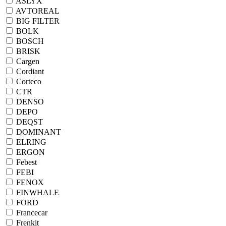
ASLYX
AVTOREAL
BIG FILTER
BOLK
BOSCH
BRISK
Cargen
Cordiant
Corteco
CTR
DENSO
DEPO
DEQST
DOMINANT
ELRING
ERGON
Febest
FEBI
FENOX
FINWHALE
FORD
Francecar
Frenkit