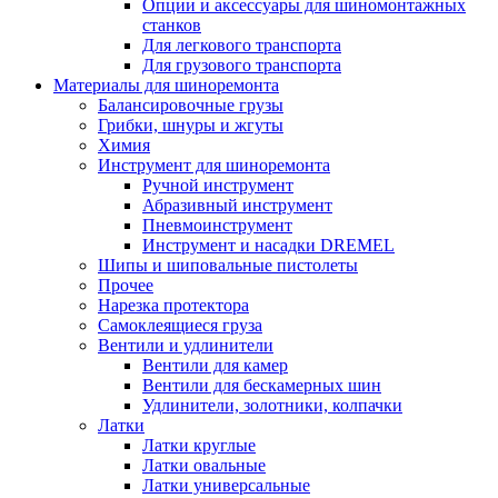
Опции и аксессуары для шиномонтажных
станков
Для легкового транспорта
Для грузового транспорта
Материалы для шиноремонта
Балансировочные грузы
Грибки, шнуры и жгуты
Химия
Инструмент для шиноремонта
Ручной инструмент
Абразивный инструмент
Пневмоинструмент
Инструмент и насадки DREMEL
Шипы и шиповальные пистолеты
Прочее
Нарезка протектора
Самоклеящиеся груза
Вентили и удлинители
Вентили для камер
Вентили для бескамерных шин
Удлинители, золотники, колпачки
Латки
Латки круглые
Латки овальные
Латки универсальные