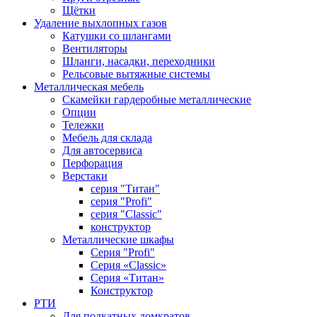
Щётки
Удаление выхлопных газов
Катушки со шлангами
Вентиляторы
Шланги, насадки, переходники
Рельсовые вытяжные системы
Металлическая мебель
Скамейки гардеробные металлические
Опции
Тележки
Мебель для склада
Для автосервиса
Перфорация
Верстаки
серия "Титан"
серия "Profi"
серия "Classic"
конструктор
Металлические шкафы
Серия "Profi"
Серия «Classic»
Серия «Титан»
Конструктор
РТИ
Для подкатных домкратов