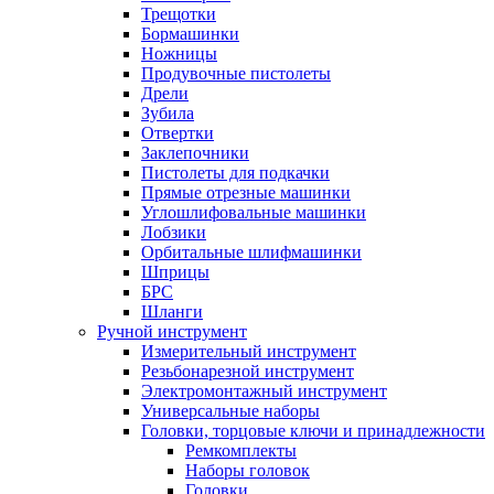
Трещотки
Бормашинки
Ножницы
Продувочные пистолеты
Дрели
Зубила
Отвертки
Заклепочники
Пистолеты для подкачки
Прямые отрезные машинки
Углошлифовальные машинки
Лобзики
Орбитальные шлифмашинки
Шприцы
БРС
Шланги
Ручной инструмент
Измерительный инструмент
Резьбонарезной инструмент
Электромонтажный инструмент
Универсальные наборы
Головки, торцовые ключи и принадлежности
Ремкомплекты
Наборы головок
Головки