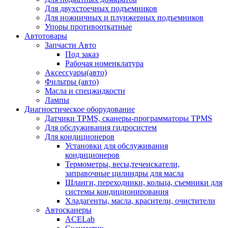
Для двухстоечных подъемников
Для ножничных и плунжерных подъемников
Упоры противооткатные
Автотовары
Запчасти Авто
Под заказ
Рабочая номенклатура
Аксессуары(авто)
Фильтры (авто)
Масла и спецжидкости
Лампы
Диагностическое оборудование
Датчики TPMS, сканеры-программаторы TPMS
Для обслуживания гидросистем
Для кондиционеров
Установки для обслуживания
кондиционеров
Термометры, весы,течеискатели,
заправочные цилиндры для масла
Шланги, переходники, кольца, съемники для
системы кондиционирования
Хладагенты, масла, красители, очистители
Автосканеры
ACELab