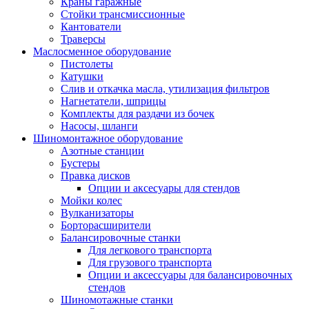
Краны гаражные
Стойки трансмиссионные
Кантователи
Траверсы
Маслосменное оборудование
Пистолеты
Катушки
Слив и откачка масла, утилизация фильтров
Нагнетатели, шприцы
Комплекты для раздачи из бочек
Насосы, шланги
Шиномонтажное оборудование
Азотные станции
Бустеры
Правка дисков
Опции и аксесуары для стендов
Мойки колес
Вулканизаторы
Борторасширители
Балансировочные станки
Для легкового транспорта
Для грузового транспорта
Опции и аксессуары для балансировочных
стендов
Шиномотажные станки