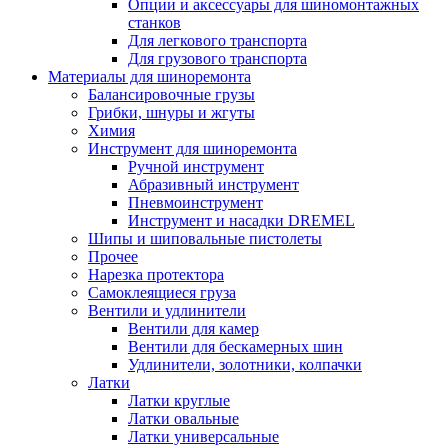
Опции и аксессуары для шиномонтажных
станков
Для легкового транспорта
Для грузового транспорта
Материалы для шиноремонта
Балансировочные грузы
Грибки, шнуры и жгуты
Химия
Инструмент для шиноремонта
Ручной инструмент
Абразивный инструмент
Пневмоинструмент
Инструмент и насадки DREMEL
Шипы и шиповальные пистолеты
Прочее
Нарезка протектора
Самоклеящиеся груза
Вентили и удлинители
Вентили для камер
Вентили для бескамерных шин
Удлинители, золотники, колпачки
Латки
Латки круглые
Латки овальные
Латки универсальные