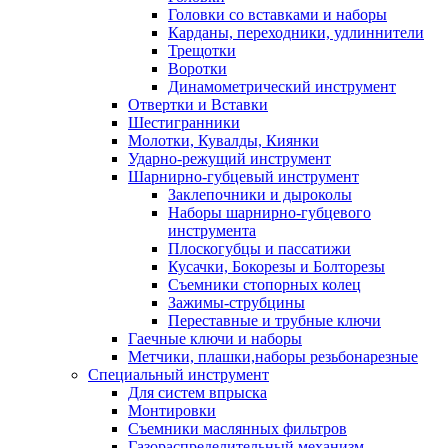
Головки со вставками и наборы
Карданы, переходники, удлиннители
Трещотки
Воротки
Динамометрический инструмент
Отвертки и Вставки
Шестигранники
Молотки, Кувалды, Киянки
Ударно-режущий инструмент
Шарнирно-губцевый инструмент
Заклепочники и дыроколы
Наборы шарнирно-губцевого
инструмента
Плоскогубцы и пассатижи
Кусачки, Бокорезы и Болторезы
Съемники стопорных колец
Зажимы-струбцины
Переставные и трубные ключи
Гаечные ключи и наборы
Метчики, плашки,наборы резьбонарезные
Специальный инструмент
Для систем впрыска
Монтировки
Съемники маслянных фильтров
Газораспределительный механизм