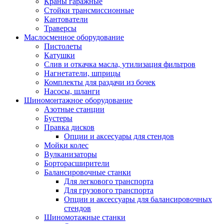
Краны гаражные
Стойки трансмиссионные
Кантователи
Траверсы
Маслосменное оборудование
Пистолеты
Катушки
Слив и откачка масла, утилизация фильтров
Нагнетатели, шприцы
Комплекты для раздачи из бочек
Насосы, шланги
Шиномонтажное оборудование
Азотные станции
Бустеры
Правка дисков
Опции и аксесуары для стендов
Мойки колес
Вулканизаторы
Борторасширители
Балансировочные станки
Для легкового транспорта
Для грузового транспорта
Опции и аксессуары для балансировочных
стендов
Шиномотажные станки