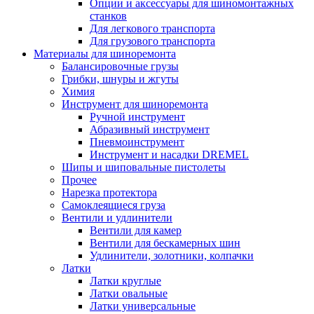
Опции и аксессуары для шиномонтажных
станков
Для легкового транспорта
Для грузового транспорта
Материалы для шиноремонта
Балансировочные грузы
Грибки, шнуры и жгуты
Химия
Инструмент для шиноремонта
Ручной инструмент
Абразивный инструмент
Пневмоинструмент
Инструмент и насадки DREMEL
Шипы и шиповальные пистолеты
Прочее
Нарезка протектора
Самоклеящиеся груза
Вентили и удлинители
Вентили для камер
Вентили для бескамерных шин
Удлинители, золотники, колпачки
Латки
Латки круглые
Латки овальные
Латки универсальные