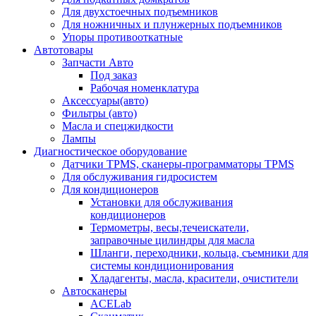
Для двухстоечных подъемников
Для ножничных и плунжерных подъемников
Упоры противооткатные
Автотовары
Запчасти Авто
Под заказ
Рабочая номенклатура
Аксессуары(авто)
Фильтры (авто)
Масла и спецжидкости
Лампы
Диагностическое оборудование
Датчики TPMS, сканеры-программаторы TPMS
Для обслуживания гидросистем
Для кондиционеров
Установки для обслуживания
кондиционеров
Термометры, весы,течеискатели,
заправочные цилиндры для масла
Шланги, переходники, кольца, съемники для
системы кондиционирования
Хладагенты, масла, красители, очистители
Автосканеры
ACELab