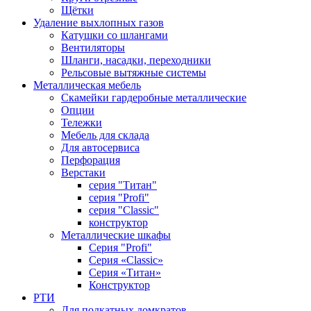
Щётки
Удаление выхлопных газов
Катушки со шлангами
Вентиляторы
Шланги, насадки, переходники
Рельсовые вытяжные системы
Металлическая мебель
Скамейки гардеробные металлические
Опции
Тележки
Мебель для склада
Для автосервиса
Перфорация
Верстаки
серия "Титан"
серия "Profi"
серия "Classic"
конструктор
Металлические шкафы
Серия "Profi"
Серия «Classic»
Серия «Титан»
Конструктор
РТИ
Для подкатных домкратов