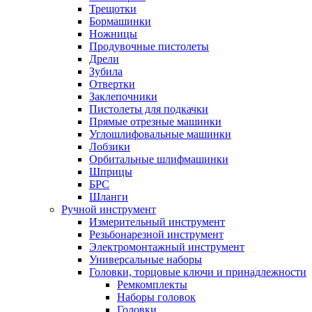
Трещотки
Бормашинки
Ножницы
Продувочные пистолеты
Дрели
Зубила
Отвертки
Заклепочники
Пистолеты для подкачки
Прямые отрезные машинки
Углошлифовальные машинки
Лобзики
Орбитальные шлифмашинки
Шприцы
БРС
Шланги
Ручной инструмент
Измерительный инструмент
Резьбонарезной инструмент
Электромонтажный инструмент
Универсальные наборы
Головки, торцовые ключи и принадлежности
Ремкомплекты
Наборы головок
Головки