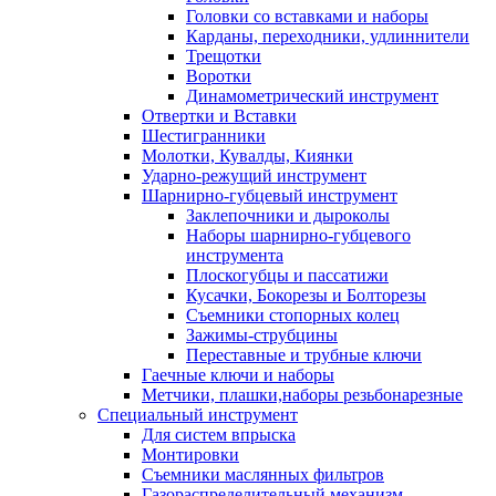
Головки со вставками и наборы
Карданы, переходники, удлиннители
Трещотки
Воротки
Динамометрический инструмент
Отвертки и Вставки
Шестигранники
Молотки, Кувалды, Киянки
Ударно-режущий инструмент
Шарнирно-губцевый инструмент
Заклепочники и дыроколы
Наборы шарнирно-губцевого
инструмента
Плоскогубцы и пассатижи
Кусачки, Бокорезы и Болторезы
Съемники стопорных колец
Зажимы-струбцины
Переставные и трубные ключи
Гаечные ключи и наборы
Метчики, плашки,наборы резьбонарезные
Специальный инструмент
Для систем впрыска
Монтировки
Съемники маслянных фильтров
Газораспределительный механизм